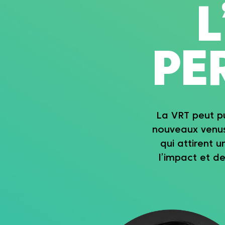
PER
La VRT peut puiser dans
nouveaux venus. Les vi
qui attirent un nombr
l’impact et de la crédi
avec le