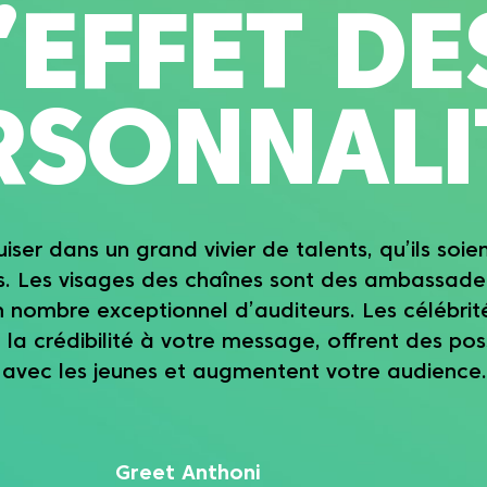
SONNALITÉS
 un grand vivier de talents, qu’ils soient confirmés ou
sages des chaînes sont des ambassadeurs cross-média
e exceptionnel d’auditeurs. Les célébrités donnent de
bilité à votre message, offrent des possibilités de lien
s jeunes et augmentent votre audience.
Greet Anthoni
PR Manager A.S.Adventure
« L’enthousiasme avec lequel Ann
Reymen partageait son amour de